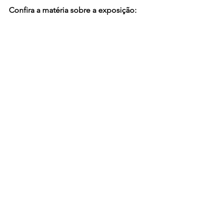
Confira a matéria sobre a exposição:
https://www.youtube.com/watch?v=TpniQ-
ndwjw
Confira as fotos da exposição: