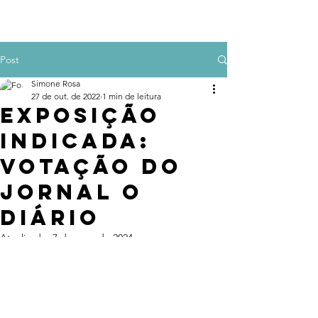
Post
Simone Rosa
27 de out. de 2022
1 min de leitura
EXPOSIÇÃO
INDICADA:
votação do
jornal o
Diário
Atualizado:
7 de ago. de 2024
Em janeiro de 2022 o jornal Diário de 
Santa Maria/RS, indicou algumas 
categorias para concorrer a prêmios 
populares. A exposição "Dicotomia: 