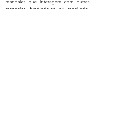
mandalas que interagem com outras 
mandalas, fundindo-se ou repelindo-
se. Mandalas imperfeitas, assimétricas, 
irregulares, cheias de histórias e 
simbologias. Somos núcleos que 
iniciam pequenos, pontos circundados 
de energias que interagem com outros 
pontos, que irradiam e bloqueiam 
energias.