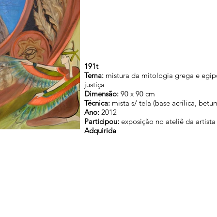
191t
Tema:
mistura da mitologia grega e egípc
justiça
Dimensão:
90 x 90 cm
Técnica:
mista s/ tela (base acrílica, betu
Ano:
2012
Participou:
exposição no ateliê da artis
Adquirida