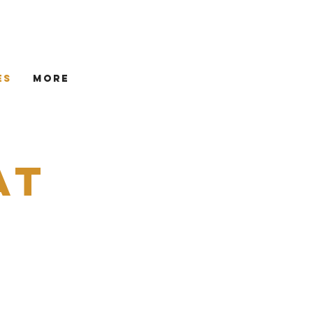
es
More
at