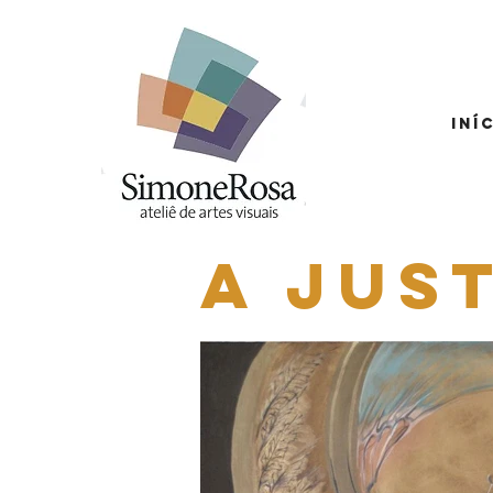
Iní
a jus