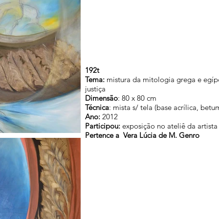
192t
Tema:
mistura da mitologia grega e egípc
justiça
Dimensão
: 80 x 80 cm
Técnica
: mista s/ tela (base acrílica, bet
Ano:
2012
Participou:
exposição no ateliê da artist
Pertence a
Vera Lúcia de M. Genro