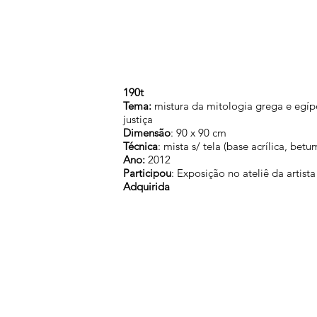
190t
Tema:
mistura da mitologia grega e egípc
justiça
Dimensão
: 90 x 90 cm
Técnica
: mista s/ tela (base acrílica, bet
Ano:
2012
Participou
: Exposição no ateliê da artis
Adquirida