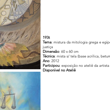
193t
Tema
: mistura da mitologia grega e egíp
justiça
Dimensão
: 60 x 60 cm
Técnica
: mista s/ tela (base acrílica, bet
Ano
: 2012
Participou
: exposição no ateliê da artis
Disponível no Ateliê