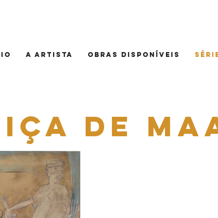
cio
A artista
Obras disponíveis
Séri
tiça de ma