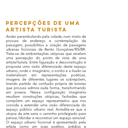
percepções de uma
artista turista
Andar perambulando pela cidade, num misto de
procura de endereço e contemplação da
paisagem, possibilitou a criação de paisagens
urbanas ficcionais de Bento Gonçalves/RS/BR.
Trata-se de ambientações utópicas que revelam
uma percepção do ponto de vista de uma
artista/turista. Entre figuração e desconstrução é
proposta uma visão diferenciada deste espaço
urbano, onde o imaginário, o sonho e a ilusão se
materializam em representações poéticas,
imagens de diferentes lugares se sobrepõem,
tirando partido da confusão própria de turistas
que procura admira cada forma, transformando
em poesia. Nessa configuração imaginária
resultam construções utópicas, fachadas que
compõem um espaço representativo que nos
convida a estender uma visão diferenciada do
espaço público urbano real. Acredita-se que a
utopia da arte seria o caminho privilegiado para
pensar, hibridar e reconstruir um espaço sensível.
O espaço urbano ficcional é apresentado pela
artista como um jogo poético, prédios e